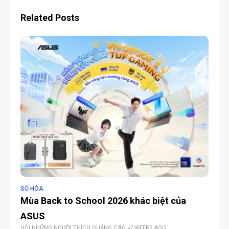
Related Posts
SỐ HÓA
SỐ
Mùa Back to School 2026 khác biệt của
AS
ASUS
kh
HỘI NHỮNG NGƯỜI THÍCH QUẢNG CÁO
2 WEEKS AGO
HỘI