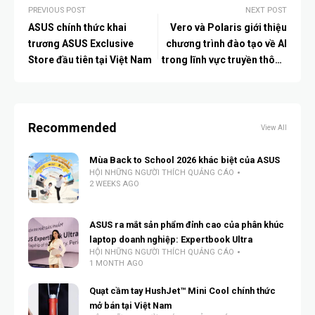
PREVIOUS POST
NEXT POST
ASUS chính thức khai
Vero và Polaris giới thiệu
trương ASUS Exclusive
chương trình đào tạo về AI
Store đầu tiên tại Việt Nam
trong lĩnh vực truyền thông
cho doanh nghiệp
Recommended
View All
Mùa Back to School 2026 khác biệt của ASUS
HỘI NHỮNG NGƯỜI THÍCH QUẢNG CÁO
2 WEEKS AGO
ASUS ra mắt sản phẩm đỉnh cao của phân khúc
laptop doanh nghiệp: Expertbook Ultra
HỘI NHỮNG NGƯỜI THÍCH QUẢNG CÁO
1 MONTH AGO
Quạt cầm tay HushJet™ Mini Cool chính thức
mở bán tại Việt Nam