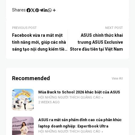
Shares:
PREVIOUS POST
NEXT POST
Facebook vừa ra mắt một
ASUS chính thức khai
tính năng mới, giúp các nhà
trương ASUS Exclusive
sáng tạo nội dung kiếm tiền
Store đầu tiên tại Việt Nam
dễ dàng hơn thông qua việc
đăng tải Stories
Recommended
View All
Mùa Back to School 2026 khác biệt của ASUS
HỘI NHỮNG NGƯỜI THÍCH QUẢNG CÁO
2 WEEKS AGO
ASUS ra mắt sản phẩm đỉnh cao của phân khúc
laptop doanh nghiệp: Expertbook Ultra
HỘI NHỮNG NGƯỜI THÍCH QUẢNG CÁO