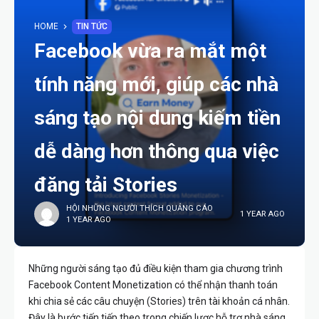
HOME
TIN TỨC
Facebook vừa ra mắt một
tính năng mới, giúp các nhà
sáng tạo nội dung kiếm tiền
dễ dàng hơn thông qua việc
đăng tải Stories
HỘI NHỮNG NGƯỜI THÍCH QUẢNG CÁO
1 YEAR AGO
1 YEAR AGO
Những người sáng tạo đủ điều kiện tham gia chương trình
Facebook Content Monetization có thể nhận thanh toán
khi chia sẻ các câu chuyện (Stories) trên tài khoản cá nhân.
Đây là bước tiến tiếp theo trong chiến lược hỗ trợ nhà sáng