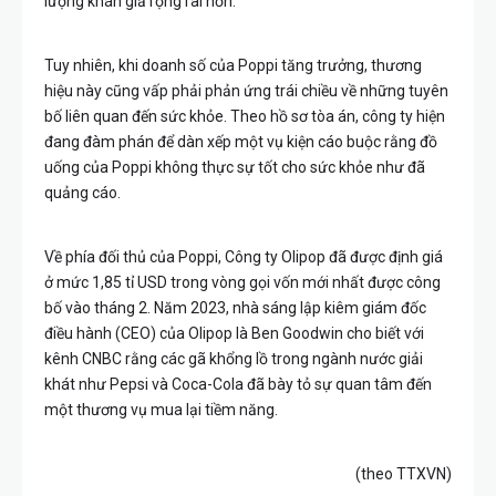
lượng khán giả rộng rãi hơn.
Tuy nhiên, khi doanh số của Poppi tăng trưởng, thương
hiệu này cũng vấp phải phản ứng trái chiều về những tuyên
bố liên quan đến sức khỏe. Theo hồ sơ tòa án, công ty hiện
đang đàm phán để dàn xếp một vụ kiện cáo buộc rằng đồ
uống của Poppi không thực sự tốt cho sức khỏe như đã
quảng cáo.
Về phía đối thủ của Poppi, Công ty Olipop đã được định giá
ở mức 1,85 tỉ USD trong vòng gọi vốn mới nhất được công
bố vào tháng 2. Năm 2023, nhà sáng lập kiêm giám đốc
điều hành (CEO) của Olipop là Ben Goodwin cho biết với
kênh CNBC rằng các gã khổng lồ trong ngành nước giải
khát như Pepsi và Coca-Cola đã bày tỏ sự quan tâm đến
một thương vụ mua lại tiềm năng.
(theo TTXVN)