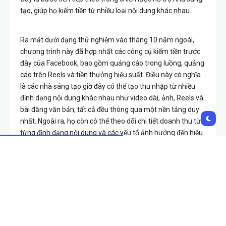
tạo, giúp họ kiếm tiền từ nhiều loại nội dung khác nhau.
Ra mắt dưới dạng thử nghiệm vào tháng 10 năm ngoái,
chương trình này đã hợp nhất các công cụ kiếm tiền trước
đây của Facebook, bao gồm quảng cáo trong luồng, quảng
cáo trên Reels và tiền thưởng hiệu suất. Điều này có nghĩa
là các nhà sáng tạo giờ đây có thể tạo thu nhập từ nhiều
định dạng nội dung khác nhau như video dài, ảnh, Reels và
bài đăng văn bản, tất cả đều thông qua một nền tảng duy
nhất. Ngoài ra, họ còn có thể theo dõi chi tiết doanh thu từ
từng định dạng nội dung và các yếu tố ảnh hưởng đến hiệu
suất của mình.
Để bắt đầu kiếm tiền, các nhà sáng tạo chỉ cần đăng tải
Stories mà không cần thực hiện thao tác bổ sung.
Facebook sẽ tự động tính toán và thanh toán dựa trên mức
độ tương tác và hiệu suất nội dung. Những câu chuyện về
quá trình sáng tạo hoặc khoảnh khắc đời thường được